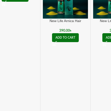
New Life Arnica Hair
New Li
Treatment – For Hair
Treatme
Growth & Dandruff Control
Growth & 
390.00
৳
ADD TO CART
AD