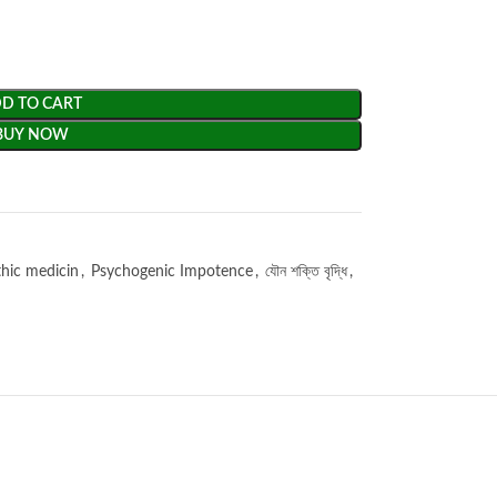
D TO CART
BUY NOW
ic medicin
,
Psychogenic Impotence
,
যৌন শক্তি বৃদ্ধি
,