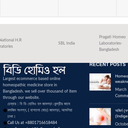
Pragati Homeo
National H.R
SBL India
Laboratories-
ratories
Bangladesh
RECENT POSTS
Homeop
Largest ecommerce based online
weakn
homeopathic medicine
store in
March 
Bangladesh. we sell over thousand of item
Comme
through our website.
চেম্বার : বি ডি হোমিও হল জামগড়া কেন্দ্রীয় জামে
মসজিদ সংলগ্ন, ( বাশতলা মোড়) জামগড়া, আশুলিয়া
অজির্ন 
(Indige
ঢাকা।
Call Us at +8801716618484
Octobe