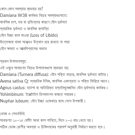
কোন কোন সমস্যায় ব্যবহার হয়?
Damiana W38 কার্যকর নিচের সমস্যাগুলোতে:
মানসিক চাপ, ভয় বা দুশ্চিন্তার কারণে যৌন দুর্বলতা
স্নায়বিক দুর্বলতা ও মানসিক ক্লান্তি
যৌন ইচ্ছা কমে যাওয়া (Loss of Libido)
উত্তেজনা থাকা সত্ত্বেও উত্থান ধরে রাখতে না পারা
যৌন ক্ষমতা ও আত্মবিশ্বাসের অভাব
প্রধান উপাদানসমূহ:
এই ওষুধে সাধারণত নিচের উপাদানগুলো ব্যবহৃত হয়:
Damiana (Turnera diffusa): যৌন শক্তি বাড়ায়, মানসিক দুর্বলতা কাটায়।
Avena sativa Q: স্নায়বিক টনিক, মানসিক একাগ্রতা ও শক্তি ফিরিয়ে আনে।
Agnus castus: হতাশা বা অতিরিক্ত হস্তমৈথুনজনিত যৌন দুর্বলতায় কার্যকর।
Yohimbinum: ইরেক্টাইল ডিসফাংশন কমাতে সহায়ক।
Nuphar luteum: যৌন ইচ্ছা একেবারে কমে গেলে উপকারী।
ডোজ ও সেবনবিধি:
সাধারণত ১০–১৫ ফোঁটা আধা কাপ পানিতে, দিনে ২–৩ বার খেতে হয়।
সঠিক ডোজ রোগীর অবস্থা ও চিকিৎসকের পরামর্শ অনুযায়ী নির্ধারণ করতে হবে।