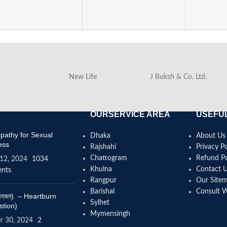
New Life
J Buksh & Co. Ltd.
OURSERVICE AREA
USEFUL
athy for Sexual
Dhaka
About Us
ess
Rajshahi
Privacy Po
Chattogram
Refund Po
12, 2024
1034
Khulna
Contact 
nts
Rangpur
Our Site
Barishal
Consult 
(বদহজম) – Heartburn
Sylhet
stion)
Mymensingh
r 30, 2024
2