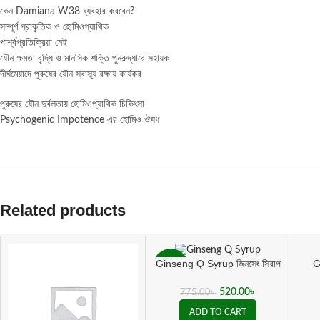
কেন Damiana W38 ব্যবহার করবেন?
সম্পূর্ণ প্রাকৃতিক ও হোমিওপ্যাথিক
পার্শ্বপ্রতিক্রিয়া নেই
যৌন ক্ষমতা বৃদ্ধি ও মানসিক শক্তি পুনরুদ্ধারে সহায়ক
দীর্ঘমেয়াদে পুরুষের যৌন স্বাস্থ্য রক্ষায় কার্যকর
পুরুষের যৌন দুর্বলতায় হোমিওপ্যাথিক চিকিৎসা
Psychogenic Impotence এর হোমিও ঔষধ
Related products
G
Ginseng Q Syrup জিনসেং সিরাপ
-33%
কোলে
যৌন শক্তি বৃদ্ধির জন্য
520.00
৳
775.00
৳
ADD TO CART