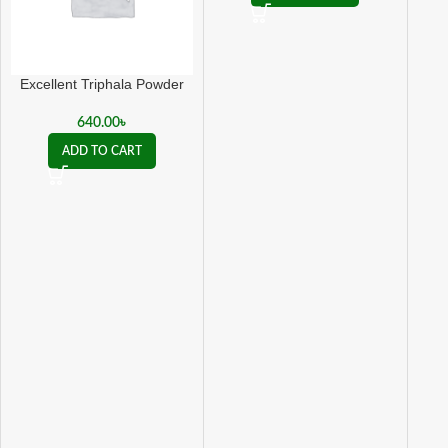
Excellent Triphala Powder
640.00
৳
ADD TO CART