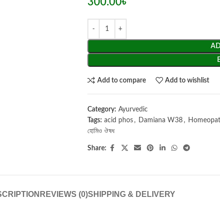
300.00
৳
AD
Add to compare
Add to wishlist
Category:
Ayurvedic
Tags:
acid phos
,
Damiana W38
,
Homeopath
হোমিও ঔষধ
Share:
CRIPTION
REVIEWS (0)
SHIPPING & DELIVERY