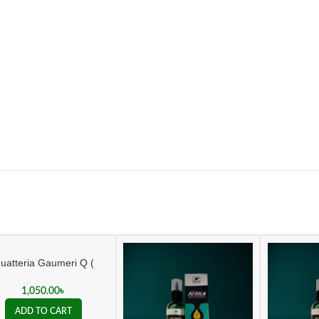
uatteria Gaumeri Q (
স্টেরল নিয়ন্ত্রণের হোমিও ঔষধ )
1,050.00
৳
ADD TO CART