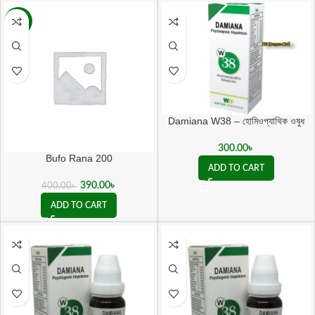
-3%
Damiana W38 – হোমিওপ্যাথিক ওষুধ
Psychogenic Impotence ও যৌন
দুর্বলতায় কার্যকর
300.00
৳
Bufo Rana 200
ADD TO CART
390.00
৳
400.00
৳
ADD TO CART