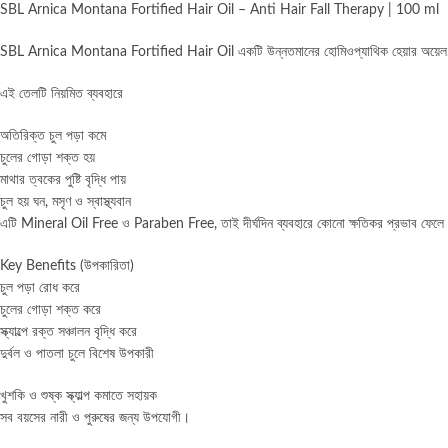
SBL Arnica Montana Fortified Hair Oil – Anti Hair Fall Therapy | 100 ml
SBL Arnica Montana Fortified Hair Oil একটি উন্নতমানের হোমিওপ্যাথিক হেয়ার অয়েল, যা চুল
এই তেলটি নিয়মিত ব্যবহারে
অতিরিক্ত চুল পড়া কমে
চুলের গোড়া শক্ত হয়
মাথার ত্বকের পুষ্টি বৃদ্ধি পায়
চুল হয় ঘন, মসৃণ ও স্বাস্থ্যবান
এটি Mineral Oil Free ও Paraben Free, তাই দীর্ঘদিন ব্যবহারে কোনো ক্ষতিকর প্রভাব ফেলে
Key Benefits (উপকারিতা)
চুল পড়া রোধ করে
চুলের গোড়া শক্ত করে
স্ক্যাল্পে রক্ত সঞ্চালন বৃদ্ধি করে
দুর্বল ও পাতলা চুলে বিশেষ উপকারী
খুশকি ও শুষ্ক স্ক্যাল্প কমাতে সহায়ক
সব বয়সের নারী ও পুরুষের জন্য উপযোগী।