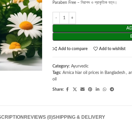
Paraben Free – নিরাপদ ও প্রাকৃতিক যত্ন।
AD
Add to compare
Add to wishlist
Category:
Ayurvedic
Tags:
Arnica hiar oil prices in Bangladesh
,
a
oil
Share:
CRIPTION
REVIEWS (0)
SHIPPING & DELIVERY