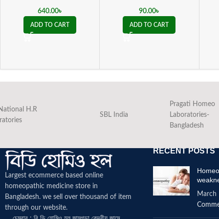
640.00
৳
90.00
৳
ADD TO CART
ADD TO CART
Pragati Homeo
National H.R
SBL India
Laboratories-
ratories
Bangladesh
RECENT POSTS
Homeop
Largest ecommerce based online
weakn
homeopathic medicine
store in
March 
Bangladesh. we sell over thousand of item
Comme
through our website.
চেম্বার : বি ডি হোমিও হল জামগড়া কেন্দ্রীয় জামে