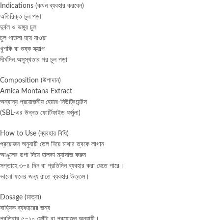
Indications (কখন ব্যবহার করবেন)
অতিরিক্ত চুল পড়া
দুর্বল ও ভঙ্গুর চুল
চুল পাতলা হয়ে যাওয়া
খুশকি বা শুষ্ক স্ক্যাল্প
দীর্ঘদিন অসুস্থতার পর চুল পড়া
Composition (উপাদান)
Arnica Montana Extract
অন্যান্য প্রয়োজনীয় হেয়ার-নিউট্রিয়েন্টস
(SBL-এর উন্নত ফোর্টিফাইড ফর্মুলা)
How to Use (ব্যবহার বিধি)
প্রয়োজন অনুযায়ী তেল নিয়ে মাথার ত্বকে লাগান
আঙুলের ডগা দিয়ে হালকা ম্যাসাজ করুন
সপ্তাহে ৩–৪ দিন বা প্রতিদিন ব্যবহার করা যেতে পারে।
ভালো ফলের জন্য রাতে ব্যবহার উত্তম।
Dosage (মাত্রা)
বাহ্যিক ব্যবহারের জন্য
প্রতিবার ৫–১০ ফোঁটা বা প্রয়োজন অনুযায়ী।