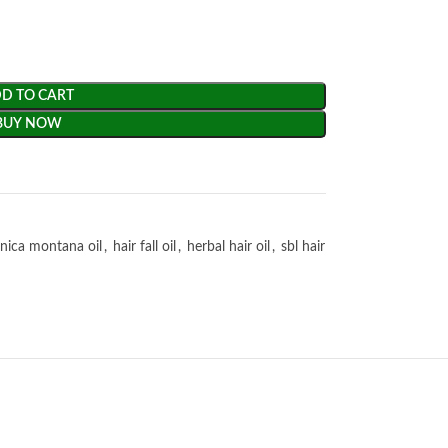
D TO CART
BUY NOW
rnica montana oil
,
hair fall oil
,
herbal hair oil
,
sbl hair