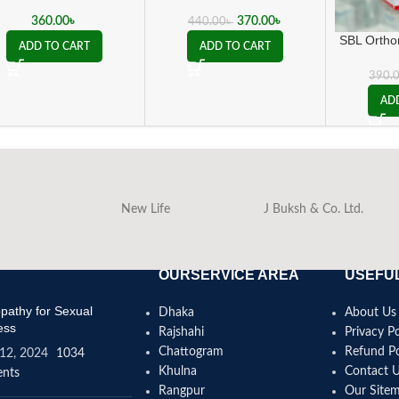
Back Pain)
– Anti Hair Fall Therapy |
100 ml
360.00
৳
370.00
৳
440.00
৳
SBL Orthom
ADD TO CART
ADD TO CART
ও পেশীর ব্য
হোমিও
390.
AD
New Life
J Buksh & Co. Ltd.
OURSERVICE AREA
USEFUL
athy for Sexual
Dhaka
About Us
ess
Rajshahi
Privacy Po
Chattogram
Refund Po
12, 2024
1034
Khulna
Contact 
nts
Rangpur
Our Site