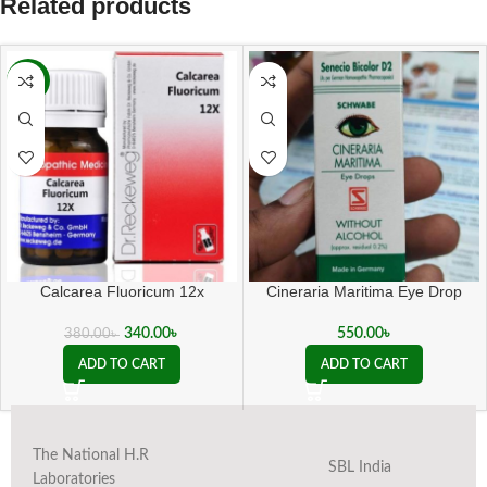
Related products
-11%
Calcarea Fluoricum 12x
Cineraria Maritima Eye Drop
340.00
৳
550.00
৳
380.00
৳
ADD TO CART
ADD TO CART
The National H.R
SBL India
Laboratories