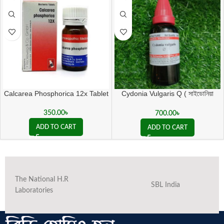
Calcarea Phosphorica 12x Tablet
Cydonia Vulgaris Q ( সাইডোনিয়া
ভালগারিস কিউ )
350.00
৳
700.00
৳
ADD TO CART
ADD TO CART
The National H.R
SBL India
Laboratories