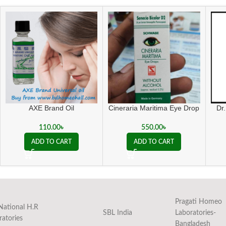
Dr
AXE Brand Oil
Cineraria Maritima Eye Drop
110.00
৳
550.00
৳
ADD TO CART
ADD TO CART
Pragati Homeo
National H.R
SBL India
Laboratories-
ratories
Bangladesh