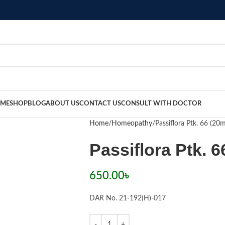
ME
SHOP
BLOG
ABOUT US
CONTACT US
CONSULT WITH DOCTOR
Home
Homeopathy
Passiflora Ptk. 66 (20m
Passiflora Ptk. 6
650.00
৳
DAR No. 21-192(H)-017