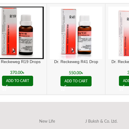
. Reckeweg R19 Drops
Dr. Reckeweg R41 Drop
Dr. Reck
sexual (weakness
treatment)
370.00
৳
550.00
৳
ADD TO CART
AD
ADD TO CART
New Life
J Buksh & Co. Ltd.