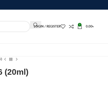
0
LOGIN / REGISTER
0.00
৳
l)
6 (20ml)