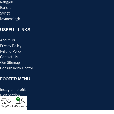
Rangpur
Barishal
Sylhet
Mymensingh
USEFUL LINKS
About Us
Privacy Policy
Refund Policy
Contact Us
Our Sitemap
Consult With Doctor
FOOTER MENU
Instagram profile
Blog Section
0
Facebook Page
Pinterest
Shop
Wishlist
Cart
My account
Youtube Channel