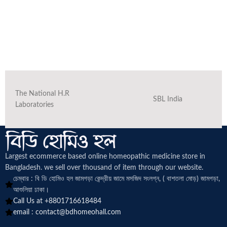
The National H.R
SBL India
Laboratories
Largest ecommerce based online homeopathic medicine
store in
Bangladesh. we sell over thousand of item through our website.
চেম্বার : বি ডি হোমিও হল জামগড়া কেন্দ্রীয় জামে মসজিদ সংলগ্ন, ( বাশতলা মোড়) জামগড়া,
আশুলিয়া ঢাকা।
Call Us at +8801716618484
email :
contact@bdhomeohall.com