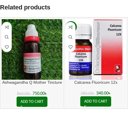
Related products
-13%
-11%
Ashwagandha Q Mother Tincture
Calcarea Fluoricum 12x
( 20 ML sealed )
340.00
৳
750.00
৳
380.00
৳
860.00
৳
ADD TO CART
ADD TO CART