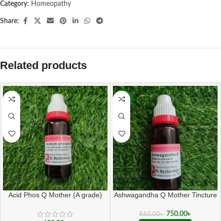
Category:
Homeopathy
Share:
Related products
-13%
Acid Phos Q Mother (A grade)
Ashwagandha Q Mother Tincture
( 20 ML sealed )
750.00
৳
860.00
৳