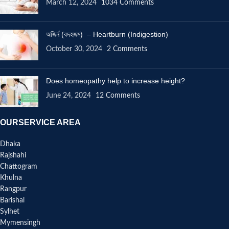
March 12, 2024
1034 Comments
অজির্ন (বদহজম) – Heartburn (Indigestion)
October 30, 2024
2 Comments
Does homeopathy help to increase height?
June 24, 2024
12 Comments
OURSERVICE AREA
Dhaka
Rajshahi
Chattogram
Khulna
Rangpur
Barishal
Sylhet
Mymensingh