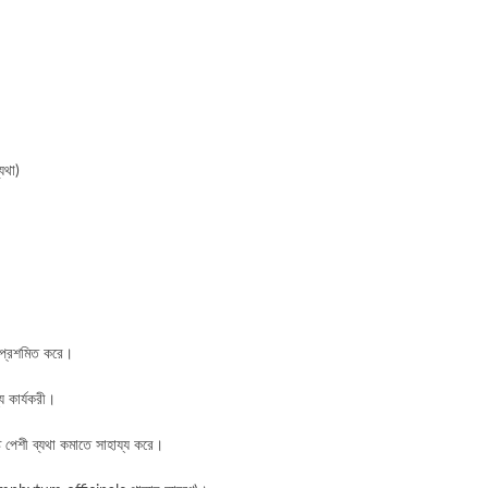
যথা)
হ প্রশমিত করে।
 কার্যকরী।
 পেশী ব্যথা কমাতে সাহায্য করে।