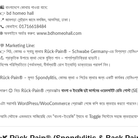
🛍️ বাংলাদেশে কোথায় পাওয়া যাবে:
👉
bd homeo hall
📍 জামগড়া সেন্ট্রাল জামে মসজিদ, আশুলিয়া, ঢাকা।
📞 মোবাইল:
01716618484
🌐 অনলাইনে অর্ডার করুন: www.bdhomeohall.com
💬 Marketing Line:
👉 পিঠ, কোমর ও স্নায়ু ব্যথায় Rück-Pain® – Schwabe Germany-এর বিশ্বস্ত হোমিওপ্
💪 প্রাকৃতিক উপায়ে ব্যথা থেকে মুক্তি পান – পার্শ্বপ্রতিক্রিয়া ছাড়াই।
বিশেষ পরিস্থিতিতে (গর্ভাবস্থা, দীর্ঘস্থায়ী রোগ ইত্যাদি) ডাক্তারের পরামর্শ নিন।
Rück-Pain® – মূলত Spondylitis, কোমর ব্যথা ও পিঠের ব্যথার জন্য একটি কার্যকর হোম
দারুণ 😊 নিচে Rück-Pain® প্রোডাক্টের
বাংলা ও ইংরেজি দুই ভার্সনের ওয়েবসাইট রেডি পোস্ট (
এটা সরাসরি WordPress/WooCommerce প্রোডাক্ট পেজে কপি করে ব্যবহার করতে পারবেন
আমি সেটাকে এমনভাবে সাজিয়েছি যেন “বাংলা–ইংরেজি” ট্যাবে বা Toggle সিস্টেমে সহজে ব্যবহারযোগ
🌿
Rück-Pain® (Spondylitis & Back Pai