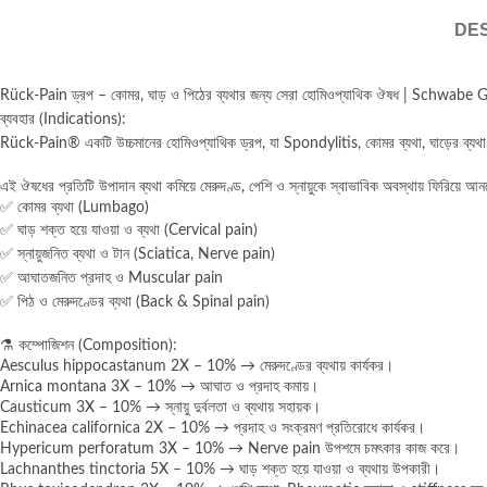
DES
Rück-Pain ড্রপ – কোমর, ঘাড় ও পিঠের ব্যথার জন্য সেরা হোমিওপ্যাথিক ঔষধ | Schwab
ব্যবহার (Indications):
Rück-Pain® একটি উচ্চমানের হোমিওপ্যাথিক ড্রপ, যা Spondylitis, কোমর ব্যথা, ঘাড়ের ব্যথা, 
এই ঔষধের প্রতিটি উপাদান ব্যথা কমিয়ে মেরুদণ্ড, পেশি ও স্নায়ুকে স্বাভাবিক অবস্থায় ফিরিয়ে আ
✅ কোমর ব্যথা (Lumbago)
✅ ঘাড় শক্ত হয়ে যাওয়া ও ব্যথা (Cervical pain)
✅ স্নায়ুজনিত ব্যথা ও টান (Sciatica, Nerve pain)
✅ আঘাতজনিত প্রদাহ ও Muscular pain
✅ পিঠ ও মেরুদণ্ডের ব্যথা (Back & Spinal pain)
⚗️ কম্পোজিশন (Composition):
Aesculus hippocastanum 2X – 10% → মেরুদণ্ডের ব্যথায় কার্যকর।
Arnica montana 3X – 10% → আঘাত ও প্রদাহ কমায়।
Causticum 3X – 10% → স্নায়ু দুর্বলতা ও ব্যথায় সহায়ক।
Echinacea californica 2X – 10% → প্রদাহ ও সংক্রমণ প্রতিরোধে কার্যকর।
Hypericum perforatum 3X – 10% → Nerve pain উপশমে চমৎকার কাজ করে।
Lachnanthes tinctoria 5X – 10% → ঘাড় শক্ত হয়ে যাওয়া ও ব্যথায় উপকারী।