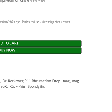
(Symphytum officinale থাকার কারণে)।
/পিঠের ব্যথা নিরাময় করা এবং হাড়-স্নায়ুর প্রদাহ কমানো।
D TO CART
BUY NOW
,
Dr. Reckeweg R11 Rheumatism Drop
,
mag
,
mag
 30X
,
Rück-Pain
,
Spondylitis