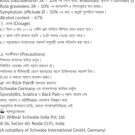
Rhus toxicodendron 3X – 10% → পেশি ব্যথা, Rheumatic জ্বালা ও stiffness দূর
Ruta graveolens 3X – 10% → মাংসপেশি ও লিগামেন্টের টান কমায়।
Symphytum officinale Ø – 10% → হাড় ও জয়েন্ট পুনর্গঠনে সহায়ক।
Alcohol content – 67%
💧 ডোজ (Dosage):
👉 দিনে ৩ বার ১০–১৫ ফোঁটা অল্প পানিতে মিশিয়ে সেবন করতে হবে।
👉 ব্যথা বেশি থাকলে প্রতি ২ ঘণ্টা পরপর নেওয়া যেতে পারে।
👉 প্রয়োজনে ডাক্তারের পরামর্শ অনুযায়ী ডোজ পরিবর্তন করা যাবে।
⚠️ সতর্কীকরণ (Precautions):
শিশুদের নাগালের বাইরে রাখুন।
নির্ধারিত ডোজের বেশি গ্রহণ করবেন না।
গর্ভাবস্থা বা দীর্ঘস্থায়ী রোগে ব্যবহারের আগে চিকিৎসকের পরামর্শ নিন।
ঠাণ্ডা ও শুকনো স্থানে সংরক্ষণ করুন।
🌿 কেন Rück-Pain® ব্যবহার করবেন:
Schwabe Germany-এর গবেষণালব্ধ কার্যকর ফর্মুলা
Spondylitis, Sciatica ও Back Pain-এ দ্রুত আরাম দেয়
ব্যথা, প্রদাহ ও stiffness একসাথে নিয়ন্ত্রণ করে
প্রাকৃতিক উপাদানে তৈরি, কোনো পার্শ্বপ্রতিক্রিয়া নেই
🏭 প্রস্তুতকারক:
Dr. Willmar Schwabe India Pvt. Ltd.
A-36, Sector-60, Noida (U.P.), India
(A subsidiary of Schwabe International GmbH, Germany)