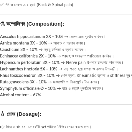
✅ পিঠ ও মেরুদণ্ডের ব্যথা (Back & Spinal pain)
⚗️
কম্পোজিশন (Composition):
Aesculus hippocastanum 2X – 10%
→ মেরুদণ্ডের ব্যথায় কার্যকর।
Arnica montana 3X – 10%
→ আঘাত ও প্রদাহ কমায়।
Causticum 3X – 10%
→ স্নায়ু দুর্বলতা ও ব্যথায় সহায়ক।
Echinacea californica 2X – 10%
→ প্রদাহ ও সংক্রমণ প্রতিরোধে কার্যকর।
Hypericum perforatum 3X – 10%
→ Nerve pain উপশমে চমৎকার কাজ করে।
Lachnanthes tinctoria 5X – 10%
→ ঘাড় শক্ত হয়ে যাওয়া ও ব্যথায় উপকারী।
Rhus toxicodendron 3X – 10%
→ পেশি ব্যথা, Rheumatic জ্বালা ও stiffness দূর
Ruta graveolens 3X – 10%
→ মাংসপেশি ও লিগামেন্টের টান কমায়।
Symphytum officinale Ø – 10%
→ হাড় ও জয়েন্ট পুনর্গঠনে সহায়ক।
Alcohol content – 67%
💧
ডোজ (Dosage):
👉 দিনে ৩ বার ১০–১৫ ফোঁটা অল্প পানিতে মিশিয়ে সেবন করতে হবে।