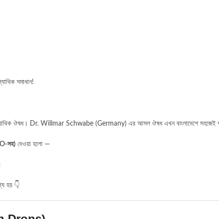
যাথিক সমাধান!
িওপ্যাথিক ঔষধ। Dr. Willmar Schwabe (Germany) এর আসল ঔষধ এখন বাংলাদেশে সহজেই পা
SEO-সহ)
দেওয়া হলো —
।
্য হয় 👇
n Drops)