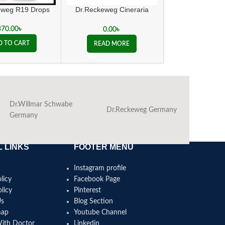
eweg R19 Drops
Dr.Reckeweg Cineraria
Sinolai
Maritima Eye Drops
370.00
৳
180.00
0.00
৳
D TO CART
ADD TO C
READ MORE
Dr.Willmar Schwabe
Dr.Reckeweg Germany
Ba
Germany
 LINKS
FOOTER MENU
Instagram profile
licy
Facebook Page
licy
Pinterest
Us
Blog Section
map
Youtube Channel
With Doctor
Linkedin