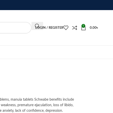
0
LOGIN / REGISTER
0.00
৳
blems, manuia tablets Schwabe benefits include
weakness, premature ejaculation, loss of libido,
 anxiety, lack of confidence, depression.