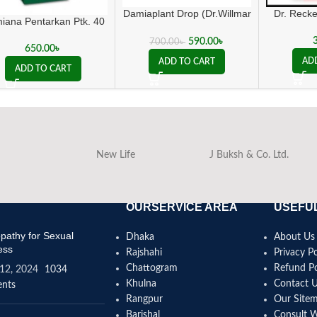
Dr. Reck
Damiaplant Drop (Dr.Willmar
iana Pentarkan Ptk. 40
Schwabe Germany)
590.00
৳
700.00
৳
650.00
৳
AD
ADD TO CART
ADD TO CART
New Life
J Buksh & Co. Ltd.
OURSERVICE AREA
USEFUL
athy for Sexual
Dhaka
About Us
ess
Rajshahi
Privacy Po
Chattogram
Refund Po
12, 2024
1034
Khulna
Contact 
nts
Rangpur
Our Site
Barishal
Consult 