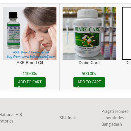
Dr
AXE Brand Oil
Diabe Care
110.00
৳
500.00
৳
ADD TO CART
ADD TO CART
Pragati Homeo
National H.R
SBL India
Laboratories-
ratories
Bangladesh