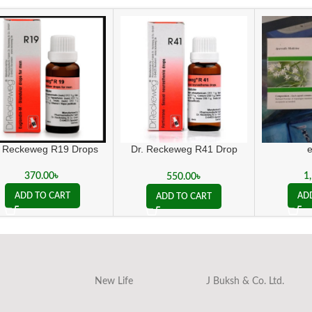
. Reckeweg R19 Drops
Dr. Reckeweg R41 Drop
sexual (weakness
treatment)
370.00
৳
1
550.00
৳
ADD TO CART
AD
ADD TO CART
New Life
J Buksh & Co. Ltd.