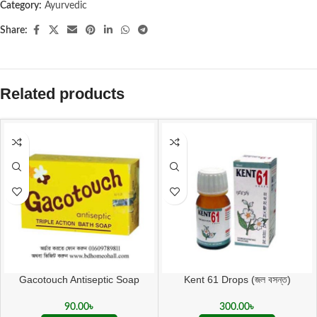
Category:
Ayurvedic
Share:
Related products
Gacotouch Antiseptic Soap
Kent 61 Drops (জল বসন্ত)
90.00
৳
300.00
৳