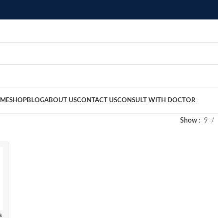
ME
SHOP
BLOG
ABOUT US
CONTACT US
CONSULT WITH DOCTOR
Show
9
a