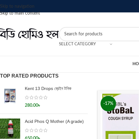
Skip to navigation
Skip to main content
SELECT CATEGORY
HO
TOP RATED PRODUCTS
Kent 13 Drops ব্রেইন টনিক
-17%
280.00
৳
Acid Phos Q Mother (A grade)
650.00
৳