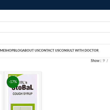
ME
SHOP
BLOG
ABOUT US
CONTACT US
CONSULT WITH DOCTOR
Show
9
-17%