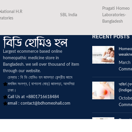
Pragati Homeo
National H.R
SBL India
Laboratories-
ratories
Bangladesh
RECENT POSTS
Homeop
Largest ecommerce based online
weakn
homeopathic medicine
store in
March 
Bangladesh. we sell over thousand of item
Comme
through our website.
চেম্বার : বি ডি হোমিও হল জামগড়া কেন্দ্রীয় জামে
মসজিদ সংলগ্ন, ( বাশতলা মোড়) জামগড়া, আশুলিয়া
অজির্ন 
(Indige
ঢাকা।
Call Us at +8801716618484
Octobe
email :
contact@bdhomeohall.com
Comme
Does h
increa