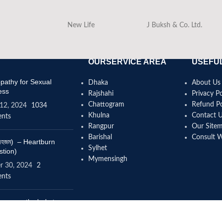
New Life
J Buksh & Co. Ltd.
OURSERVICE AREA
USEFUL
athy for Sexual
Dhaka
About Us
ess
Rajshahi
Privacy Po
Chattogram
Refund Po
12, 2024
1034
Khulna
Contact 
nts
Rangpur
Our Site
Barishal
Consult 
(বদহজম) – Heartburn
Sylhet
stion)
Mymensingh
r 30, 2024
2
nts
omeopathy help to
se height?