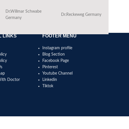
Dr.Willmar Schwabe
Dr.Reckeweg Germany
Ba
Germany
 LINKS
FOOTER MENU
Instagram profile
licy
Blog Section
licy
Facebook Page
Us
Pinterest
map
Youtube Channel
With Doctor
Linkedin
Tiktok