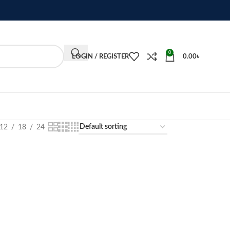
0
LOGIN / REGISTER
0.00
৳
12
18
24